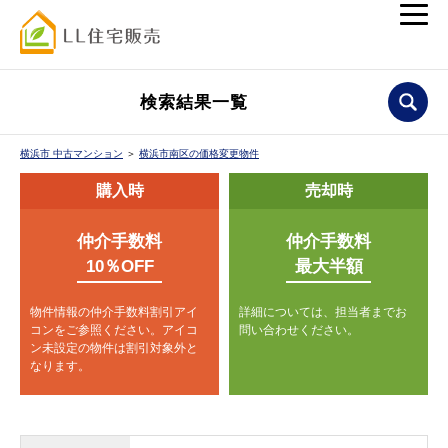
検索結果一覧
横浜市 中古マンション
＞
横浜市南区の価格変更物件
購入時
売却時
仲介手数料
仲介手数料
10％OFF
最大半額
物件情報の仲介手数料割引アイ
詳細については、担当者までお
コンをご参照ください。
アイコ
問い合わせください。
ン未設定の物件は割引対象外と
なります。