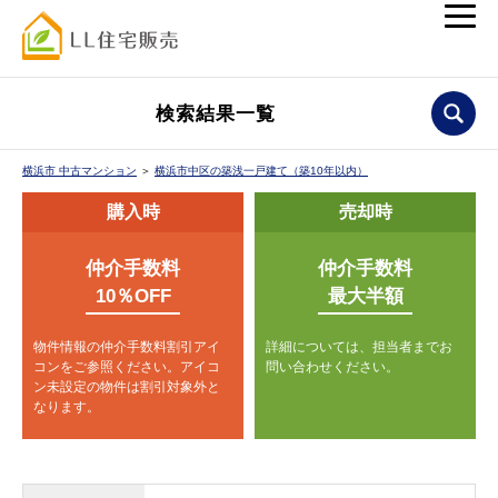
検索結果一覧
横浜市 中古マンション
＞
横浜市中区の築浅一戸建て（築10年以内）
購入時
売却時
仲介手数料
仲介手数料
10％OFF
最大半額
物件情報の仲介手数料割引アイ
詳細については、担当者までお
コンをご参照ください。
アイコ
問い合わせください。
ン未設定の物件は割引対象外と
なります。