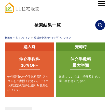
検索結果一覧
横浜市 中古マンション
＞
横浜市中区のペット可マンション
購入時
売却時
仲介手数料
仲介手数料
10％OFF
最大半額
物件情報の仲介手数料割引アイ
詳細については、担当者までお
コンをご参照ください。
アイコ
問い合わせください。
ン未設定の物件は割引対象外と
なります。