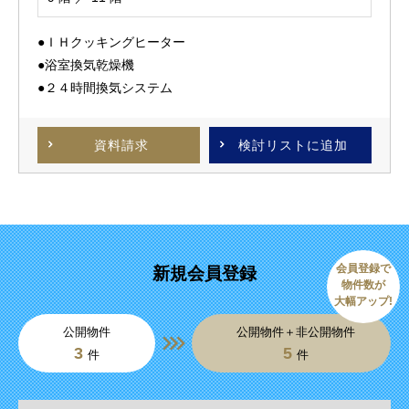
●ＩＨクッキングヒーター
●浴室換気乾燥機
●２４時間換気システム
資料請求
検討リスト
に追加
会員登録で
新規会員登録
物件数が
大幅アップ!
公開物件
公開物件＋非公開物件
3
5
件
件