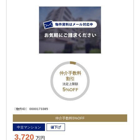
仲介手数料
割引
法定上限額
5
%OFF
〔物件ID〕 0000173385
仲介手数料5%OFF
中古マンション
値下げ
3,720
万円