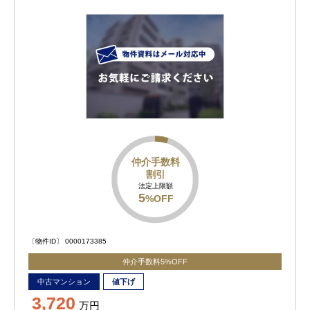
仲介手数料
割引
法定上限額
5
%OFF
〔物件ID〕 0000173385
仲介手数料5%OFF
中古マンション
値下げ
3,720
万円