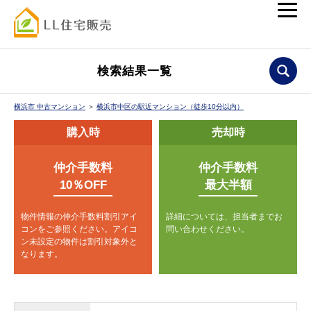
検索結果一覧
横浜市 中古マンション
＞
横浜市中区の駅近マンション（徒歩10分以内）
購入時
売却時
仲介手数料
仲介手数料
10％OFF
最大半額
物件情報の仲介手数料割引アイ
詳細については、担当者までお
コンをご参照ください。
アイコ
問い合わせください。
ン未設定の物件は割引対象外と
なります。