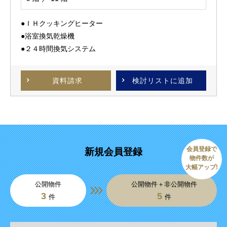
●ＩＨクッキングヒーター
●浴室換気乾燥機
●２４時間換気システム
資料請求
検討リスト
に追加
会員登録で
新規会員登録
物件数が
大幅アップ!
公開物件
公開物件＋非公開物件
3
5
件
件