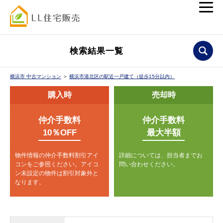
検索結果一覧
横浜市 中古マンション
＞
横浜市港北区の駅近一戸建て（徒歩15分以内）
購入時
売却時
仲介手数料
仲介手数料
10％OFF
最大半額
物件情報の仲介手数料割引アイ
詳細については、担当者までお
コンをご参照ください。
アイコ
問い合わせください。
ン未設定の物件は割引対象外と
なります。