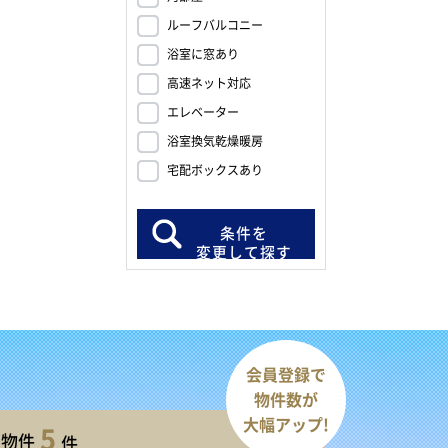
ルーフバルコニー
浴室に窓あり
高速ネット対応
エレベーター
浴室換気乾燥暖房
宅配ボックスあり
条件を
変更して探す
会員登録で
物件数が
大幅アップ!
5
開物件
件