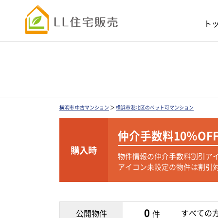
ト
横浜市 中古マンション
＞
横浜市港北区のペット可マンション
仲介手数料
10％OF
購入時
物件情報の仲介手数料割引ア
アイコン未設定の物件は割引
0
すべての
公開物件
件