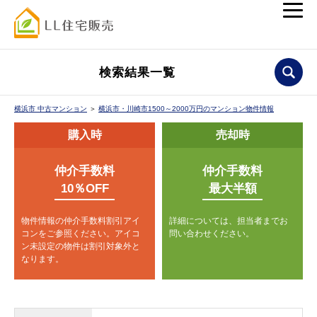
検索結果一覧
横浜市 中古マンション
＞
横浜市・川崎市1500～2000万円のマンション物件情報
購入時
売却時
仲介手数料
仲介手数料
10％OFF
最大半額
物件情報の仲介手数料割引アイ
詳細については、担当者までお
コンをご参照ください。
アイコ
問い合わせください。
ン未設定の物件は割引対象外と
なります。