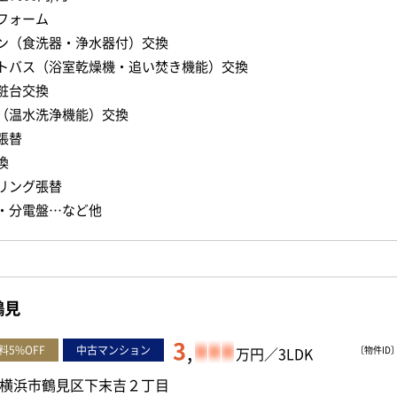
フォーム
ン（食洗器・浄水器付）交換
トバス（浴室乾燥機・追い焚き機能）交換
粧台交換
（温水洗浄機能）交換
張替
換
リング張替
・分電盤…など他
鶴見
3
,
-
-
-
料5%OFF
中古マンション
万円／3LDK
〔物件ID〕 
横浜市鶴見区下末吉２丁目