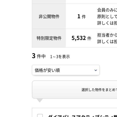
会員のみ
1
非公開物件
原則とし
件
詳しくは
担当者か
5,532
特別限定物件
件
詳しくは
3
件中
1～3を表示
選択した物件をまとめ