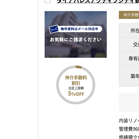
ダイアパレスアクティブシティ
仲介手数
所
交
専有
築
仲介手数料
割引
法定上限額
5
%OFF
内装リノ
管理費96
修繕積立金