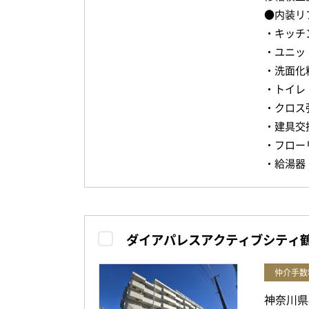
●内装リ
・キッチ
・ユニッ
・洗面化
・トイレ
・クロス
・建具交
・フロー
・給湯器
ダイアパレスアクティブシティ
仲介手数
神奈川県