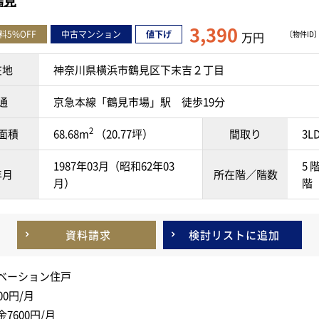
鶴見
3,390
料5%OFF
中古マンション
値下げ
万円
〔物件ID〕 
在地
神奈川県横浜市鶴見区下末吉２丁目
通
京急本線「鶴見市場」駅 徒歩19分
2
面積
68.68m
（20.77坪）
間取り
3L
1987年03月（昭和62年03
5 階
年月
所在階／階数
月）
階
資料請求
検討リスト
に追加
ベーション住戸
00円/月
7600円/月