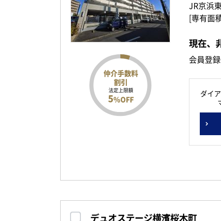
JR京浜
[専有面積
現在、
会員登録
仲介手数料
割引
法定上限額
ダイア
5
%OFF
デュオステージ横濱桜木町