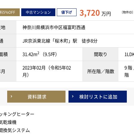
3,720
料5%OFF
中古マンション
値下げ
万円
〔物件ID〕 
在地
神奈川県横浜市中区福富町西通
通
JR京浜東北線「桜木町」駅 徒歩8分
2
面積
31.42m
（9.5坪）
間取り
1LD
2023年02月（令和5年02
9 階 
年月
所在階／階数
月）
階
資料請求
検討リスト
に追加
ッキングヒーター
気乾燥機
間換気システム