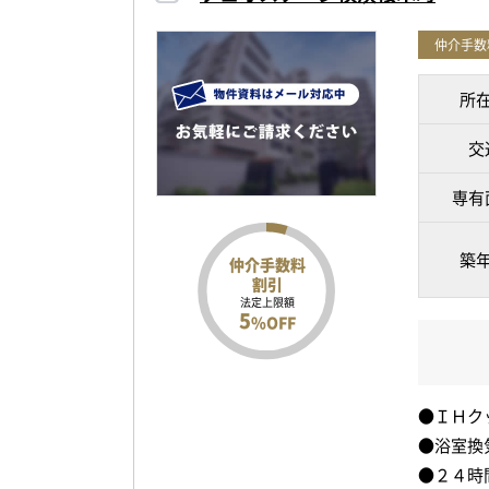
仲介手数
所
交
専有
築
仲介手数料
割引
法定上限額
5
%OFF
●ＩＨク
●浴室換
●２４時