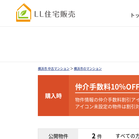
ト
横浜市 中古マンション
＞
横浜市のマンション
仲介手数料
10％OF
購入時
物件情報の仲介手数料割引ア
アイコン未設定の物件は割引
2
すべての
公開物件
件