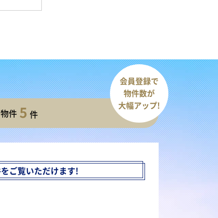
会員登録で
物件数が
大幅アップ!
5
開物件
件
件を
ご覧いただけます!