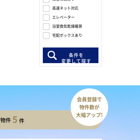
高速ネット対応
エレベーター
浴室換気乾燥暖房
宅配ボックスあり
条件を
変更して探す
会員登録で
物件数が
大幅アップ!
5
開物件
件