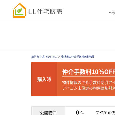
ト
横浜市 中古マンション
＞
横浜市の仲介手数料無料物件
仲介手数料
10％OF
購入時
物件情報の仲介手数料割引ア
アイコン未設定の物件は割引
0
すべての
公開物件
件