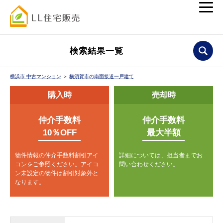
検索結果一覧
横浜市 中古マンション
＞
横須賀市の南面接道一戸建て
購入時
売却時
仲介手数料
仲介手数料
10％OFF
最大半額
物件情報の仲介手数料割引アイ
詳細については、担当者までお
コンをご参照ください。
アイコ
問い合わせください。
ン未設定の物件は割引対象外と
なります。