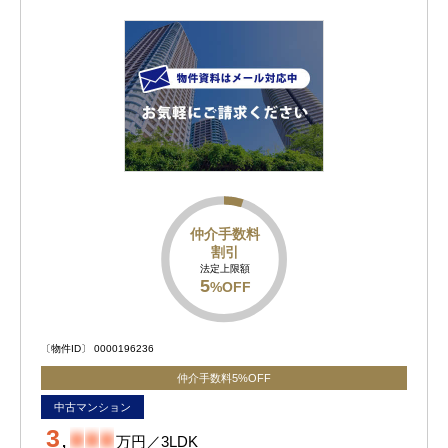
仲介手数料
割引
法定上限額
5
%OFF
〔物件ID〕 0000196236
仲介手数料5%OFF
中古マンション
3
,
-
-
-
万円／3LDK