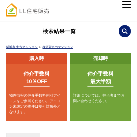
検索結果一覧
横浜市 中古マンション
＞
横須賀市のマンション
購入時
売却時
仲介手数料
仲介手数料
10％OFF
最大半額
物件情報の仲介手数料割引アイ
詳細については、担当者までお
コンをご参照ください。
アイコ
問い合わせください。
ン未設定の物件は割引対象外と
なります。