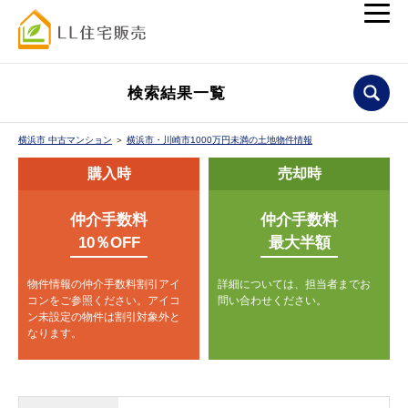
検索結果一覧
横浜市 中古マンション
＞
横浜市・川崎市1000万円未満の土地物件情報
購入時
売却時
仲介手数料
仲介手数料
10％OFF
最大半額
物件情報の仲介手数料割引アイ
詳細については、担当者までお
コンをご参照ください。
アイコ
問い合わせください。
ン未設定の物件は割引対象外と
なります。