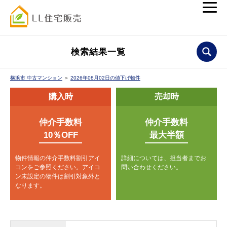
検索結果一覧
横浜市 中古マンション
＞
2026年08月02日の値下げ物件
購入時
売却時
仲介手数料
仲介手数料
10％OFF
最大半額
物件情報の仲介手数料割引アイ
詳細については、担当者までお
コンをご参照ください。
アイコ
問い合わせください。
ン未設定の物件は割引対象外と
なります。