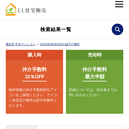
検索結果一覧
横浜市 中古マンション
＞
2026年08月05日の値下げ物件
購入時
売却時
仲介手数料
仲介手数料
10％OFF
最大半額
物件情報の仲介手数料割引アイ
詳細については、担当者までお
コンをご参照ください。
アイコ
問い合わせください。
ン未設定の物件は割引対象外と
なります。