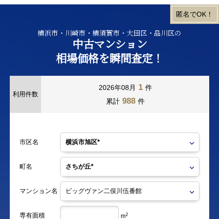
横浜市・川崎市・横須賀市・大田区・品川区の
中古マンション
相場価格を瞬間査定！
1
2026年08月
件
利用件数
988
累計
件
市区名
町名
マンション名
専有面積
2
m