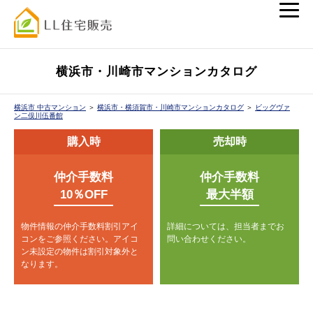
横浜市・川崎市マンションカタログ
横浜市 中古マンション
＞
横浜市・横須賀市・川崎市マンションカタログ
＞
ビッグヴァ
ン二俣川伍番館
購入時
売却時
仲介手数料
仲介手数料
10％OFF
最大半額
物件情報の仲介手数料割引アイ
詳細については、担当者までお
コンをご参照ください。
アイコ
問い合わせください。
ン未設定の物件は割引対象外と
なります。