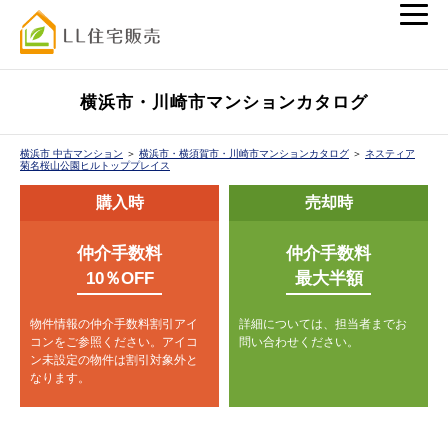
横浜市・川崎市マンションカタログ
横浜市 中古マンション
＞
横浜市・横須賀市・川崎市マンションカタログ
＞
ネスティア
菊名桜山公園ヒルトッププレイス
購入時
売却時
仲介手数料
仲介手数料
10％OFF
最大半額
物件情報の仲介手数料割引アイ
詳細については、担当者までお
コンをご参照ください。
アイコ
問い合わせください。
ン未設定の物件は割引対象外と
なります。