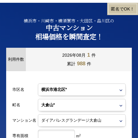
横浜市・川崎市・横須賀市・大田区・品川区の
中古マンション
相場価格を瞬間査定！
1
2026年08月
件
利用件数
988
累計
件
市区名
町名
マンション名
専有面積
2
m