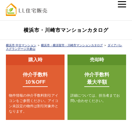
横浜市・川崎市マンションカタログ
横浜市 中古マンション
＞
横浜市・横須賀市・川崎市マンションカタログ
＞
ダイアパレ
スグランデージ大倉山
購入時
売却時
仲介手数料
仲介手数料
10％OFF
最大半額
物件情報の仲介手数料割引アイ
詳細については、担当者までお
コンをご参照ください。
アイコ
問い合わせください。
ン未設定の物件は割引対象外と
なります。