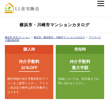
横浜市・川崎市マンションカタログ
横浜市 中古マンション
＞
横浜市・横須賀市・川崎市マンションカタログ
＞
アイマーク
ス横浜桜木町
購入時
売却時
仲介手数料
仲介手数料
10％OFF
最大半額
物件情報の仲介手数料割引アイ
詳細については、担当者までお
コンをご参照ください。
アイコ
問い合わせください。
ン未設定の物件は割引対象外と
なります。