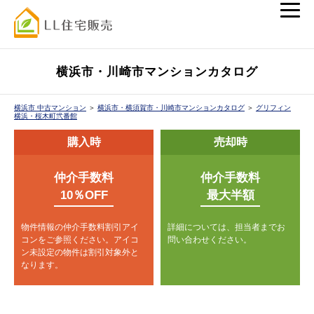
横浜市・川崎市マンションカタログ
横浜市 中古マンション
＞
横浜市・横須賀市・川崎市マンションカタログ
＞
グリフィン
横浜・桜木町弐番館
購入時
売却時
仲介手数料
仲介手数料
10％OFF
最大半額
物件情報の仲介手数料割引アイ
詳細については、担当者までお
コンをご参照ください。
アイコ
問い合わせください。
ン未設定の物件は割引対象外と
なります。