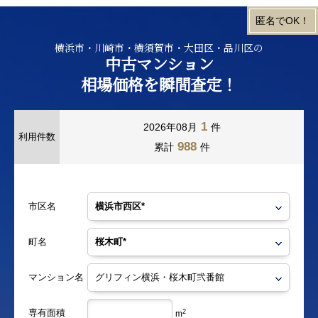
横浜市・川崎市・横須賀市・大田区・品川区の
中古マンション
相場価格を瞬間査定！
1
2026年08月
件
利用件数
988
累計
件
市区名
町名
マンション名
専有面積
2
m