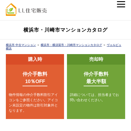
横浜市・川崎市マンションカタログ
横浜市 中古マンション
＞
横浜市・横須賀市・川崎市マンションカタログ
＞
ヴェルビュ
横浜
購入時
売却時
仲介手数料
仲介手数料
10％OFF
最大半額
物件情報の仲介手数料割引アイ
詳細については、担当者までお
コンをご参照ください。
アイコ
問い合わせください。
ン未設定の物件は割引対象外と
なります。