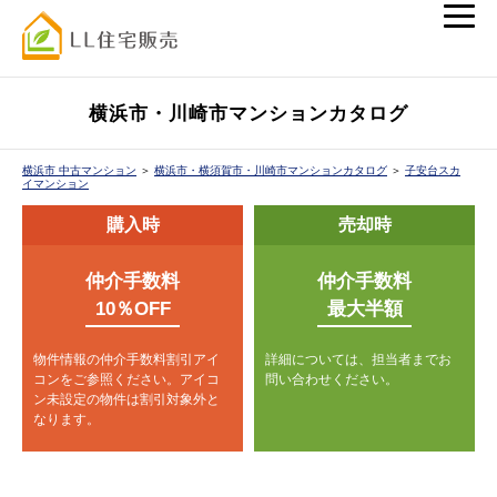
横浜市・川崎市マンションカタログ
横浜市 中古マンション
＞
横浜市・横須賀市・川崎市マンションカタログ
＞
子安台スカ
イマンション
購入時
売却時
仲介手数料
仲介手数料
10％OFF
最大半額
物件情報の仲介手数料割引アイ
詳細については、担当者までお
コンをご参照ください。
アイコ
問い合わせください。
ン未設定の物件は割引対象外と
なります。