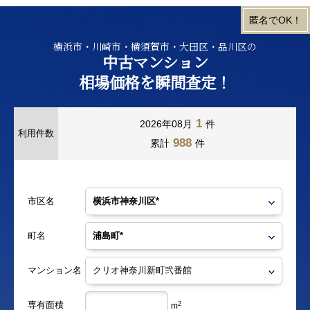
横浜市・川崎市・横須賀市・大田区・品川区の
中古マンション
相場価格を瞬間査定！
1
2026年08月
件
利用件数
988
累計
件
市区名
町名
マンション名
専有面積
2
m