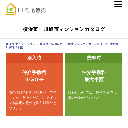
横浜市・川崎市マンションカタログ
横浜市 中古マンション
＞
横浜市・横須賀市・川崎市マンションカタログ
＞
クリオ神奈
川新町弐番館
購入時
売却時
仲介手数料
仲介手数料
10％OFF
最大半額
物件情報の仲介手数料割引アイ
詳細については、担当者までお
コンをご参照ください。
アイコ
問い合わせください。
ン未設定の物件は割引対象外と
なります。