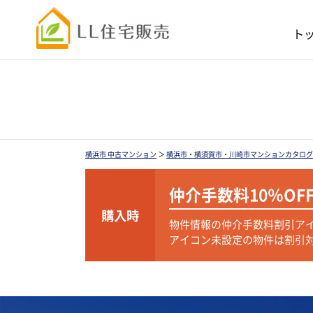
ト
横浜市 中古マンション
＞
横浜市・横須賀市・川崎市マンションカタログ
仲介手数料
10％OF
購入時
物件情報の仲介手数料割引ア
アイコン未設定の物件は割引