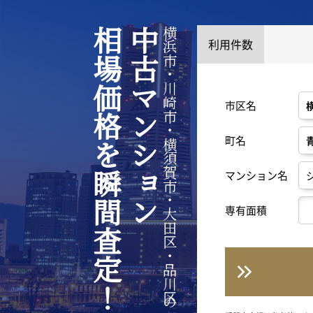
相場価格を瞬間査定！
中古マンション
横浜市・川崎市・横須賀市・大田区・品川区の
利用件数
市区名
町名
マンション名
専有面積