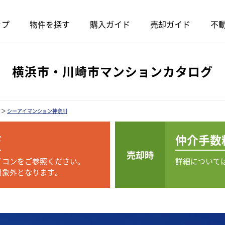
ップ
物件を探す
購入ガイド
売却ガイド
不動
横浜市・川崎市マンションカタログ
＞
シーアイマンション神奈川
F
仲介手数
売却時
イコンをご参照ください。
詳細について
対象外となります。