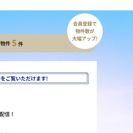
会員登録で
物件数が
大幅アップ!
5
開物件
件
件を
ご覧いただけます!
配信！