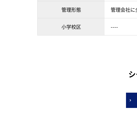
管理形態
管理会社に
小学校区
----
シ