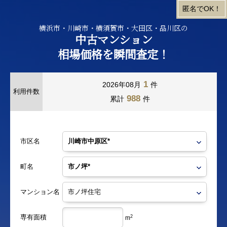
横浜市・川崎市・横須賀市・大田区・品川区の
中古マンション
相場価格を瞬間査定！
1
2026年08月
件
利用件数
988
累計
件
市区名
町名
マンション名
専有面積
2
m