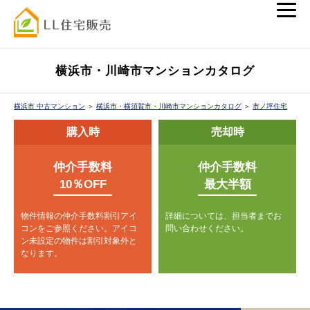
横浜市・川崎市マンションカタログ
横浜市 中古マンション
＞
横浜市・横須賀市・川崎市マンションカタログ
＞
市ノ坪住宅
購入時
売却時
仲介手数料
仲介手数料
10％OFF
最大半額
物件情報の仲介手数料割引アイ
詳細については、担当者までお
コンをご参照ください。
アイコ
問い合わせください。
ン未設定の物件は割引対象外と
なります。