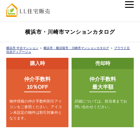
横浜市・川崎市マンションカタログ
横浜市 中古マンション
＞
横浜市・横須賀市・川崎市マンションカタログ
＞
プラウド元
住吉ディアージュ
購入時
売却時
仲介手数料
仲介手数料
10％OFF
最大半額
物件情報の仲介手数料割引アイ
詳細については、担当者までお
コンをご参照ください。
アイコ
問い合わせください。
ン未設定の物件は割引対象外と
なります。