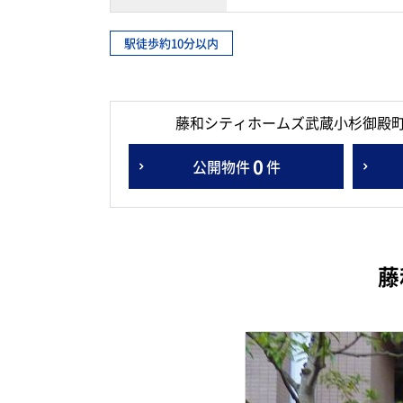
駅徒歩約10分以内
藤和シティホームズ武蔵小杉御殿
0
公開物件
件
藤