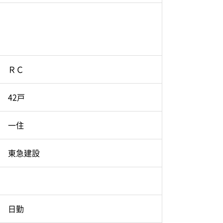
ＲＣ
42戸
一住
東急建設
日勤