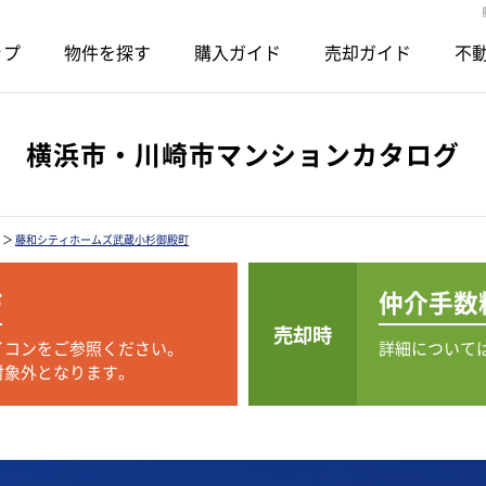
ップ
物件を探す
購入ガイド
売却ガイド
不動
横浜市・川崎市マンションカタログ
＞
藤和シティホームズ武蔵小杉御殿町
F
仲介手数
売却時
イコンをご参照ください。
詳細について
対象外となります。