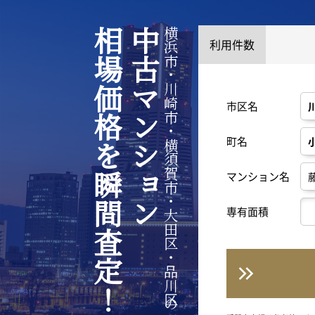
相場価格を瞬間査定！
中古マンション
横浜市・川崎市・横須賀市・大田区・品川区の
利用件数
市区名
町名
マンション名
専有面積