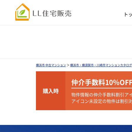
ト
横浜市 中古マンション
＞
横浜市・横須賀市・川崎市マンションカタログ
仲介手数料
10％OF
購入時
物件情報の仲介手数料割引ア
アイコン未設定の物件は割引