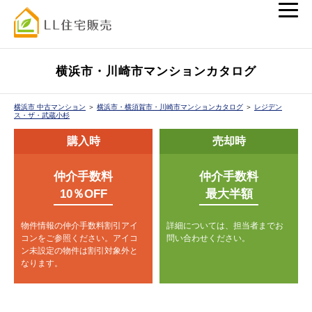
横浜市・川崎市マンションカタログ
横浜市 中古マンション
＞
横浜市・横須賀市・川崎市マンションカタログ
＞
レジデン
ス・ザ・武蔵小杉
購入時
売却時
仲介手数料
仲介手数料
10％OFF
最大半額
物件情報の仲介手数料割引アイ
詳細については、担当者までお
コンをご参照ください。
アイコ
問い合わせください。
ン未設定の物件は割引対象外と
なります。