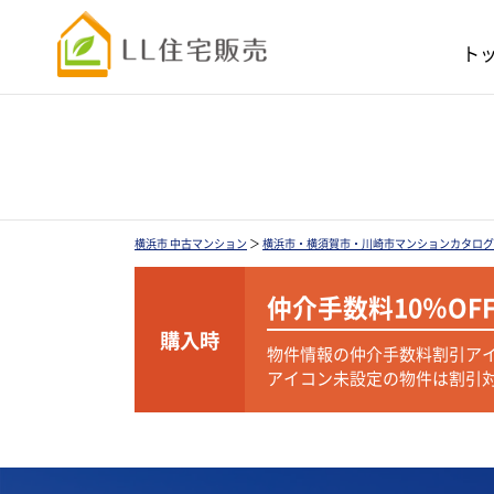
ト
横浜市 中古マンション
＞
横浜市・横須賀市・川崎市マンションカタログ
仲介手数料
10％OF
購入時
物件情報の仲介手数料割引ア
アイコン未設定の物件は割引