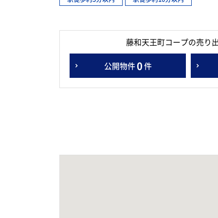
藤和天王町コープの売り
0
公開物件
件