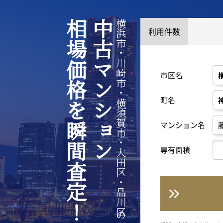
相場価格を瞬間査定！
中古マンション
横浜市・川崎市・横須賀市・大田区・品川区の
利用件数
市区名
町名
マンション名
専有面積