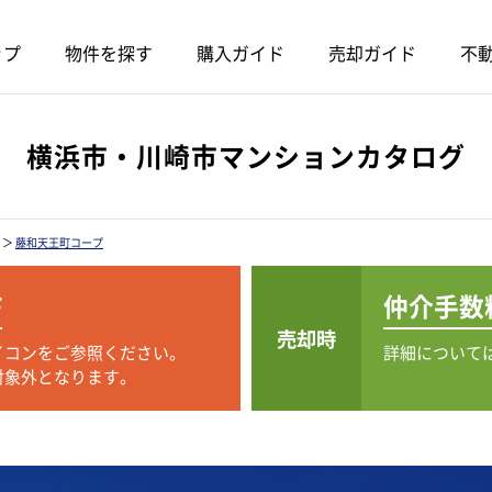
ップ
物件を探す
購入ガイド
売却ガイド
不動
横浜市・川崎市マンションカタログ
＞
藤和天王町コープ
F
仲介手数
売却時
イコンをご参照ください。
詳細について
対象外となります。