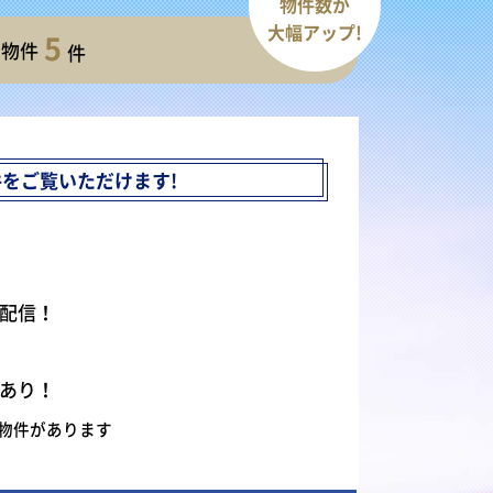
物件数が
大幅アップ!
5
開物件
件
件を
ご覧いただけます!
配信！
あり！
物件があります