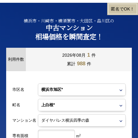
横浜市・川崎市・横須賀市・大田区・品川区の
中古マンション
相場価格を瞬間査定！
1
2026年08月
件
利用件数
988
累計
件
市区名
町名
マンション名
専有面積
2
m