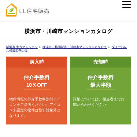
横浜市・川崎市マンションカタログ
横浜市 中古マンション
＞
横浜市・横須賀市・川崎市マンションカタログ
＞
ダイヤパレ
ス横浜四季の森
購入時
売却時
仲介手数料
仲介手数料
10％OFF
最大半額
物件情報の仲介手数料割引アイ
詳細については、担当者までお
コンをご参照ください。
アイコ
問い合わせください。
ン未設定の物件は割引対象外と
なります。