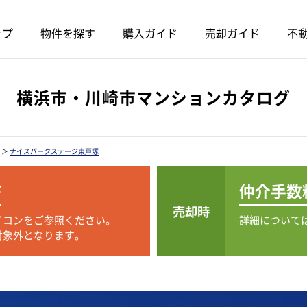
ップ
物件を探す
購入ガイド
売却ガイド
不動
横浜市・川崎市マンションカタログ
＞
ナイスパークステージ東戸塚
F
仲介手数
売却時
イコンをご参照ください。
詳細について
対象外となります。