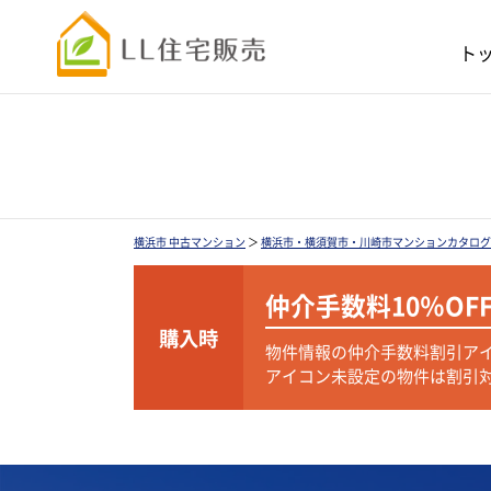
ト
横浜市 中古マンション
＞
横浜市・横須賀市・川崎市マンションカタログ
仲介手数料
10％OF
購入時
物件情報の仲介手数料割引ア
アイコン未設定の物件は割引