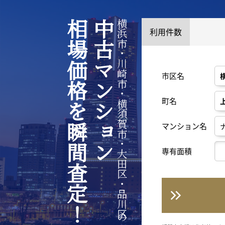
相場価格を瞬間査定！
中古マンション
横浜市・川崎市・横須賀市・大田区・品川区の
利用件数
市区名
町名
マンション名
専有面積