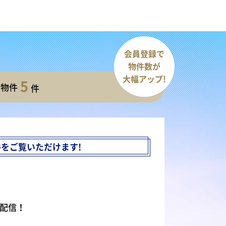
会員登録で
物件数が
大幅アップ!
5
開物件
件
件を
ご覧いただけます!
配信！