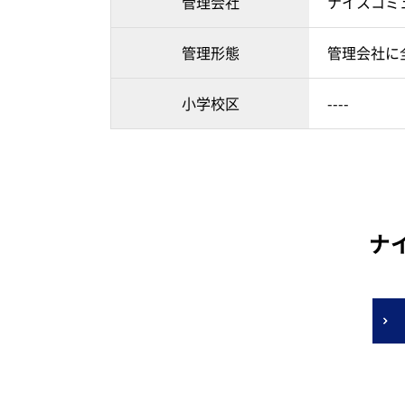
管理会社
ナイスコミ
管理形態
管理会社に
小学校区
----
ナ