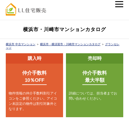
横浜市・川崎市マンションカタログ
横浜市 中古マンション
＞
横浜市・横須賀市・川崎市マンションカタログ
＞
グランセレ
ッソ
購入時
売却時
仲介手数料
仲介手数料
10％OFF
最大半額
物件情報の仲介手数料割引アイ
詳細については、担当者までお
コンをご参照ください。
アイコ
問い合わせください。
ン未設定の物件は割引対象外と
なります。