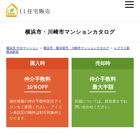
横浜市・川崎市マンションカタログ
横浜市 中古マンション
＞
横浜市・横須賀市・川崎市マンションカタログ
＞
レグラス新
横浜駅前
購入時
売却時
仲介手数料
仲介手数料
10％OFF
最大半額
物件情報の仲介手数料割引アイ
詳細については、担当者までお
コンをご参照ください。
アイコ
問い合わせください。
ン未設定の物件は割引対象外と
なります。