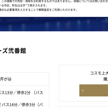
。この価格での売却・買取をお約束するものではありません。
詳細についてはお問い合わせ
いる市区、町名は太字 *で表示されます。
場合も必要事項を入力することで瞬間査定をご利用いただけます。
ーズ弐番館
コスモ上
芹が谷
購
ス13分／停歩2分 （バス
 バス14分／停歩3分（バ