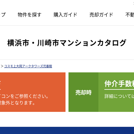
ップ
物件を探す
購入ガイド
売却ガイド
不動
横浜市・川崎市マンションカタログ
＞
コスモ上大岡アークタワーズ弐番館
F
仲介手数
売却時
イコンをご参照ください。
詳細について
対象外となります。