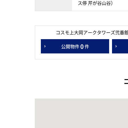
ス停 芹が谷山谷）
コスモ上大岡アークタワーズ弐番
0
公開物件
件