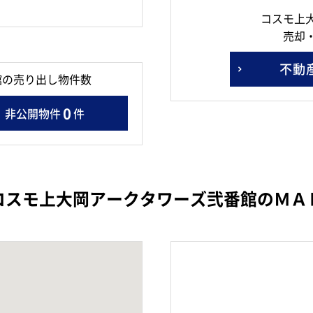
コスモ上
売却
不動
館の売り出し物件数
0
非公開物件
件
コスモ上大岡アークタワーズ弐番館のＭＡ