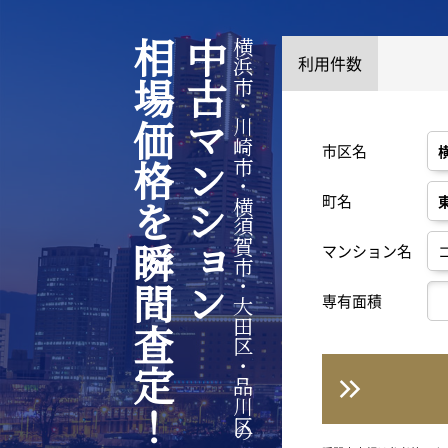
相場価格を瞬間査定！
中古マンション
横浜市・川崎市・横須賀市・大田区・品川区の
利用件数
市区名
町名
マンション名
専有面積