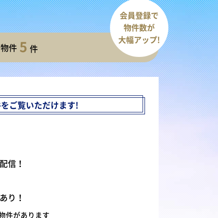
会員登録で
物件数が
大幅アップ!
5
開物件
件
件を
ご覧いただけます!
配信！
あり！
物件があります