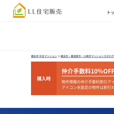
ト
横浜市 中古マンション
＞
横浜市・横須賀市・川崎市マンションカタログ
仲介手数料
10％OF
購入時
物件情報の仲介手数料割引ア
アイコン未設定の物件は割引