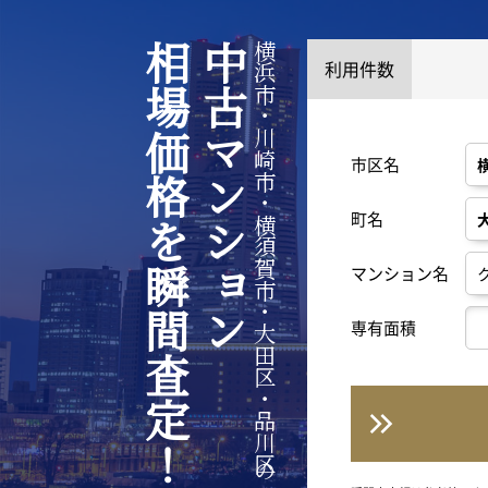
相場価格を瞬間査定！
中古マンション
横浜市・川崎市・横須賀市・大田区・品川区の
利用件数
市区名
町名
マンション名
専有面積