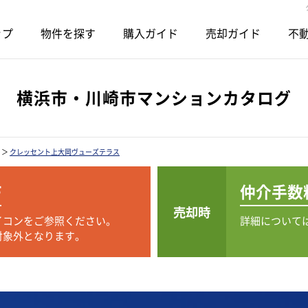
ップ
物件を探す
購入ガイド
売却ガイド
不動
横浜市・川崎市マンションカタログ
＞
クレッセント上大岡ヴューズテラス
F
仲介手数
売却時
イコンをご参照ください。
詳細について
対象外となります。