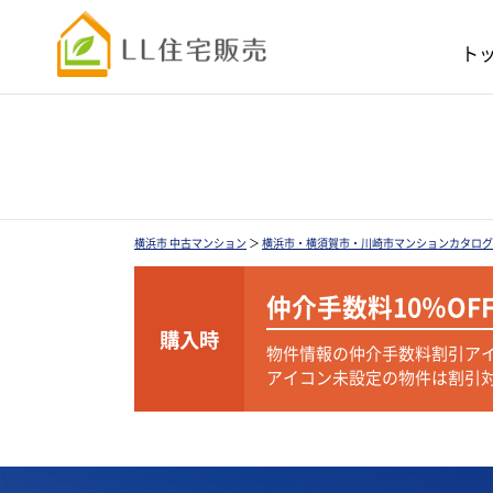
ト
横浜市 中古マンション
＞
横浜市・横須賀市・川崎市マンションカタログ
仲介手数料
10％OF
購入時
物件情報の仲介手数料割引ア
アイコン未設定の物件は割引