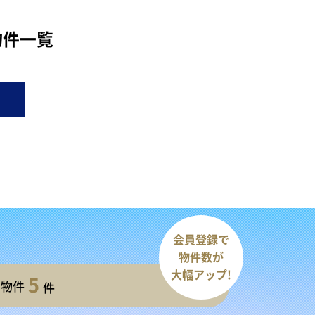
物件一覧
会員登録で
物件数が
大幅アップ!
5
開物件
件