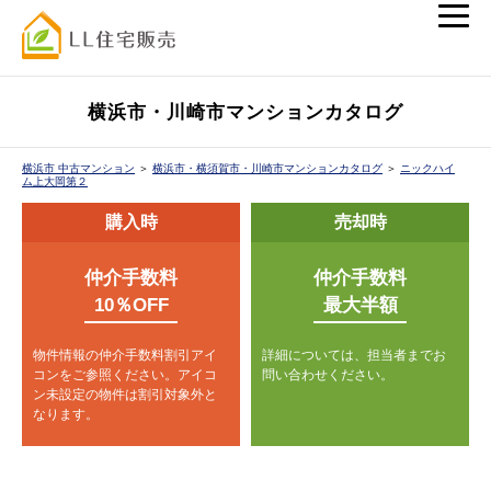
横浜市・川崎市マンションカタログ
横浜市 中古マンション
＞
横浜市・横須賀市・川崎市マンションカタログ
＞
ニックハイ
ム上大岡第２
購入時
売却時
仲介手数料
仲介手数料
10％OFF
最大半額
物件情報の仲介手数料割引アイ
詳細については、担当者までお
コンをご参照ください。
アイコ
問い合わせください。
ン未設定の物件は割引対象外と
なります。