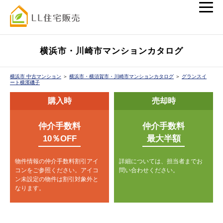
横浜市・川崎市マンションカタログ
横浜市 中古マンション
＞
横浜市・横須賀市・川崎市マンションカタログ
＞
グランスイ
ート横濱磯子
購入時
売却時
仲介手数料
仲介手数料
10％OFF
最大半額
物件情報の仲介手数料割引アイ
詳細については、担当者までお
コンをご参照ください。
アイコ
問い合わせください。
ン未設定の物件は割引対象外と
なります。