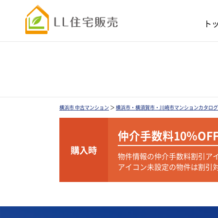
ト
横浜市 中古マンション
＞
横浜市・横須賀市・川崎市マンションカタログ
仲介手数料
10％OF
購入時
物件情報の仲介手数料割引ア
アイコン未設定の物件は割引