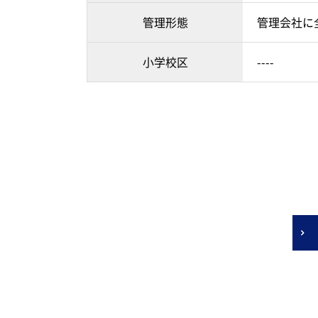
管理形態
管理会社に
小学校区
----