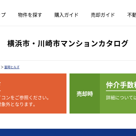
ップ
物件を探す
購入ガイド
売却ガイド
不動
横浜市・川崎市マンションカタログ
＞
富岡ヒルズ
F
仲介手数
売却時
イコンをご参照ください。
詳細について
対象外となります。