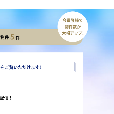
会員登録で
物件数が
大幅アップ!
5
開物件
件
件を
ご覧いただけます!
配信！