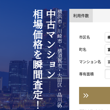
相場価格を瞬間査定！
中古マンション
横浜市・川崎市・横須賀市・大田区・品川区の
利用件数
市区名
町名
マンション名
専有面積