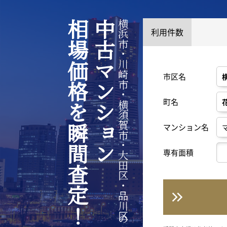
相場価格を瞬間査定！
中古マンション
横浜市・川崎市・横須賀市・大田区・品川区の
利用件数
市区名
町名
マンション名
専有面積