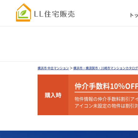
ト
横浜市 中古マンション
＞
横浜市・横須賀市・川崎市マンションカタログ
仲介手数料
10％OF
購入時
物件情報の仲介手数料割引ア
アイコン未設定の物件は割引