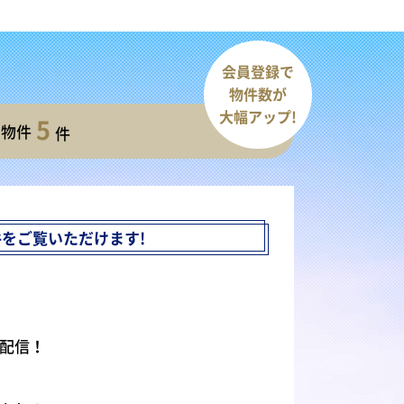
会員登録で
物件数が
大幅アップ!
5
開物件
件
件を
ご覧いただけます!
配信！