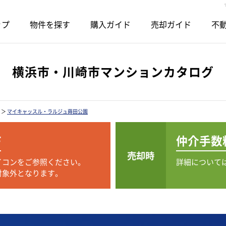
ップ
物件を探す
購入ガイド
売却ガイド
不動
横浜市・川崎市マンションカタログ
＞
マイキャッスル・ラルジュ蒔田公園
F
仲介手数
売却時
イコンをご参照ください。
詳細について
対象外となります。