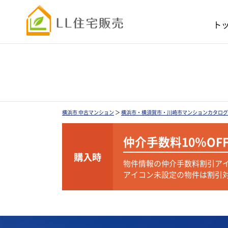
ト
横浜市 中古マンション
＞
横浜市・横須賀市・川崎市マンションカタログ
仲介手数料
10％OF
購入時
物件情報の仲介手数料割引ア
アイコン未設定の物件は割引