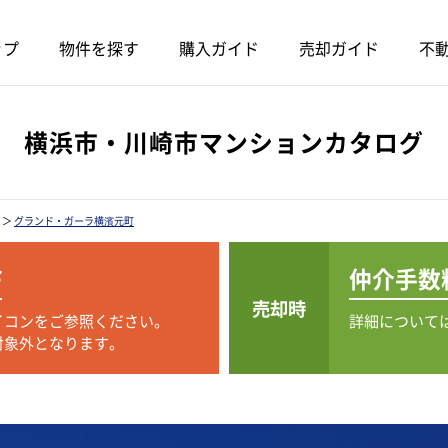
ップ
物件を探す
購入ガイド
売却ガイド
不動
横浜市・川崎市マンションカタログ
＞
グランド・ガーラ横濱元町
F
仲介手数
売却時
イコンをご参照ください。
詳細について
対象外となります。