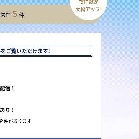
物件数が
大幅アップ!
5
開物件
件
件を
ご覧いただけます!
配信！
あり！
物件があります