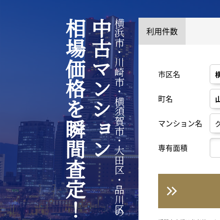
相場価格を瞬間査定！
中古マンション
横浜市・川崎市・横須賀市・大田区・品川区の
利用件数
市区名
町名
マンション名
専有面積