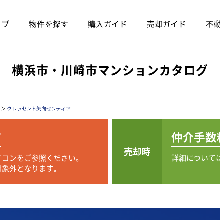
ップ
物件を探す
購入ガイド
売却ガイド
不動
横浜市・川崎市マンションカタログ
＞
クレッセント矢向センティア
F
仲介手数
売却時
イコンをご参照ください。
詳細について
対象外となります。