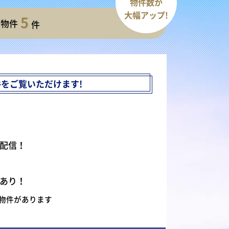
物件数が
大幅アップ!
5
開物件
件
件を
ご覧いただけます!
配信！
あり！
物件があります