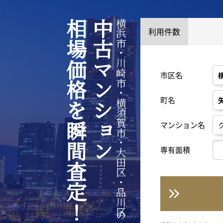
相場価格を瞬間査定！
中古マンション
横浜市・川崎市・横須賀市・大田区・品川区の
利用件数
市区名
町名
マンション名
専有面積