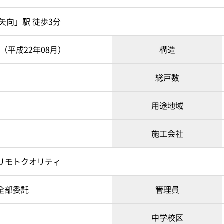
矢向」駅 徒歩3分
月（平成22年08月）
構造
総戸数
用途地域
施工会社
リモトクオリティ
全部委託
管理員
中学校区