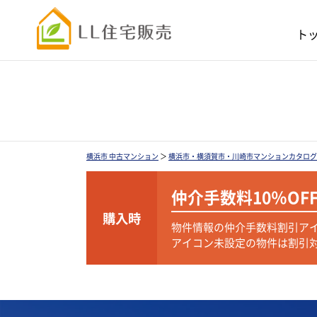
ト
横浜市 中古マンション
＞
横浜市・横須賀市・川崎市マンションカタログ
仲介手数料
10％OF
購入時
物件情報の仲介手数料割引ア
アイコン未設定の物件は割引