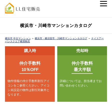
横浜市・川崎市マンションカタログ
横浜市 中古マンション
＞
横浜市・横須賀市・川崎市マンションカタログ
＞
ナイスアー
バンスクエア横濱鶴見
購入時
売却時
仲介手数料
仲介手数料
10％OFF
最大半額
物件情報の仲介手数料割引アイ
詳細については、担当者までお
コンをご参照ください。
アイコ
問い合わせください。
ン未設定の物件は割引対象外と
なります。