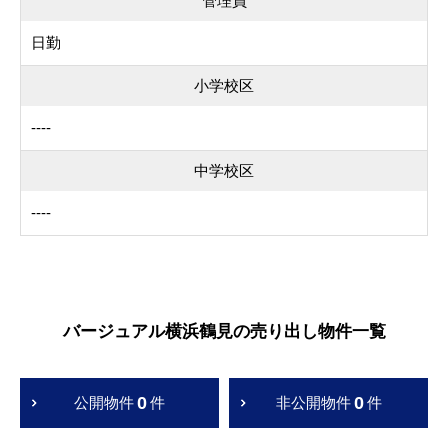
管理員
日勤
小学校区
----
中学校区
----
バージュアル横浜鶴見の売り出し物件一覧
0
0
公開物件
件
非公開物件
件