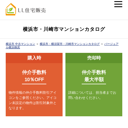
横浜市・川崎市マンションカタログ
横浜市 中古マンション
＞
横浜市・横須賀市・川崎市マンションカタログ
＞
バージュア
ル横浜鶴見
購入時
売却時
仲介手数料
仲介手数料
10％OFF
最大半額
物件情報の仲介手数料割引アイ
詳細については、担当者までお
コンをご参照ください。
アイコ
問い合わせください。
ン未設定の物件は割引対象外と
なります。