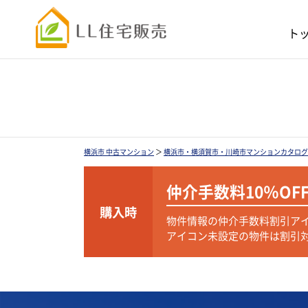
ト
横浜市 中古マンション
＞
横浜市・横須賀市・川崎市マンションカタログ
仲介手数料
10％OF
購入時
物件情報の仲介手数料割引ア
アイコン未設定の物件は割引