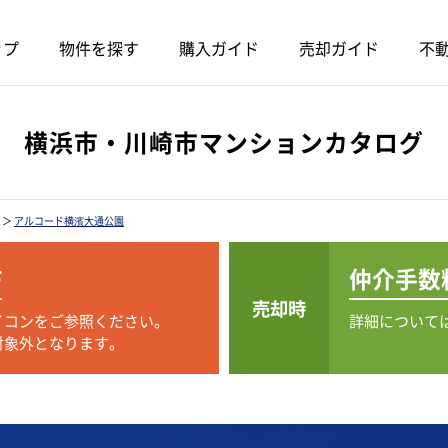
ップ
物件を探す
購入ガイド
売却ガイド
不動
横浜市・川崎市マンションカタログ
＞
アルコード横濱大通公園
F
仲介手数
売却時
イコンをご参照ください。
詳細について
対象外となります。