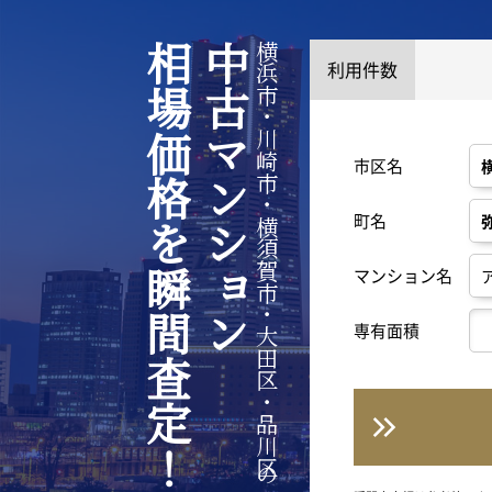
相場価格を瞬間査定！
中古マンション
横浜市・川崎市・横須賀市・大田区・品川区の
利用件数
市区名
町名
マンション名
専有面積