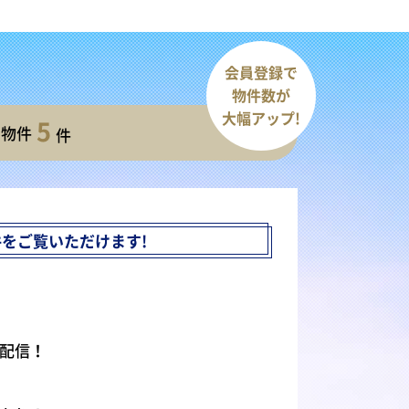
会員登録で
物件数が
大幅アップ!
5
開物件
件
件を
ご覧いただけます!
配信！