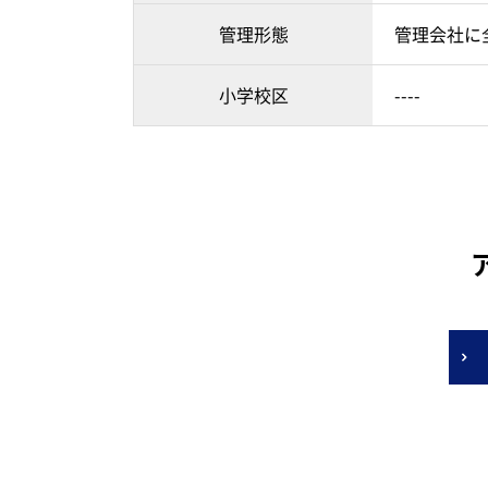
管理形態
管理会社に
小学校区
----