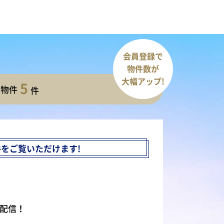
会員登録で
物件数が
大幅アップ!
5
開物件
件
件を
ご覧いただけます!
配信！