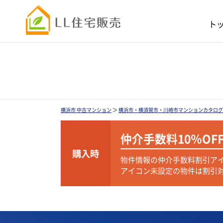
ト
横浜市 中古マンション
＞
横浜市・横須賀市・川崎市マンションカタログ
仲介手数料
10％OF
購入時
物件情報の仲介手数料割引ア
アイコン未設定の物件は割引