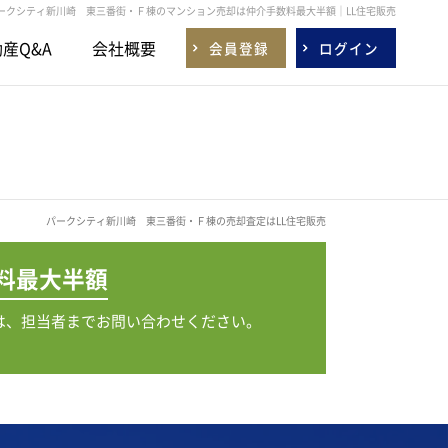
ークシティ新川崎 東三番街・Ｆ棟のマンション売却は仲介手数料最大半額｜LL住宅販売
産Q&A
会社概要
会員登録
ログイン
パークシティ新川崎 東三番街・Ｆ棟の売却査定はLL住宅販売
料
最大半額
は、担当者までお問い合わせください。