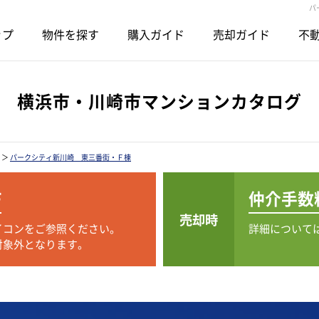
パ
ップ
物件を探す
購入ガイド
売却ガイド
不動
横浜市・川崎市マンションカタログ
＞
パークシティ新川崎 東三番街・Ｆ棟
F
仲介手数
売却時
イコンをご参照ください。
詳細について
対象外となります。