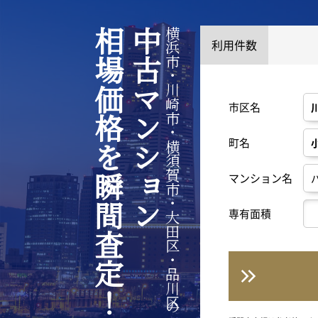
相場価格を瞬間査定！
中古マンション
横浜市・川崎市・横須賀市・大田区・品川区の
利用件数
市区名
町名
マンション名
専有面積