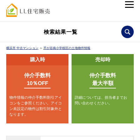
検索結果一覧
横浜市 中古マンション
＞
芹が谷南小学校区の土地物件情報
購入時
売却時
仲介手数料
仲介手数料
10％OFF
最大半額
物件情報の仲介手数料割引アイ
詳細については、担当者までお
コンをご参照ください。
アイコ
問い合わせください。
ン未設定の物件は割引対象外と
なります。