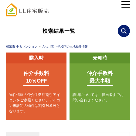
検索結果一覧
横浜市 中古マンション
＞
六つ川西小学校区の土地物件情報
購入時
売却時
仲介手数料
仲介手数料
10％OFF
最大半額
物件情報の仲介手数料割引アイ
詳細については、担当者までお
コンをご参照ください。
アイコ
問い合わせください。
ン未設定の物件は割引対象外と
なります。