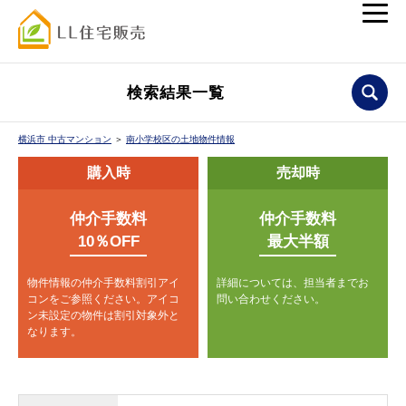
検索結果一覧
横浜市 中古マンション
＞
南小学校区の土地物件情報
購入時
売却時
仲介手数料
仲介手数料
10％OFF
最大半額
物件情報の仲介手数料割引アイ
詳細については、担当者までお
コンをご参照ください。
アイコ
問い合わせください。
ン未設定の物件は割引対象外と
なります。