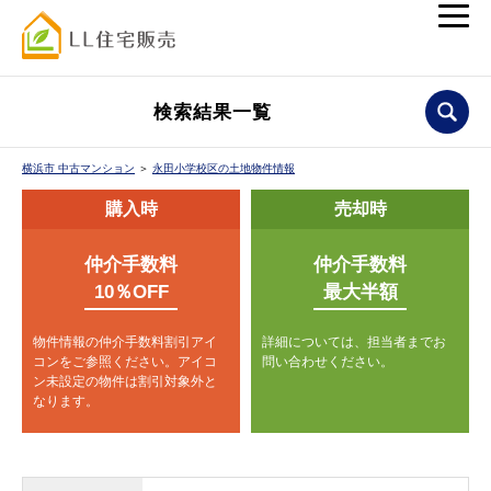
検索結果一覧
横浜市 中古マンション
＞
永田小学校区の土地物件情報
購入時
売却時
仲介手数料
仲介手数料
10％OFF
最大半額
物件情報の仲介手数料割引アイ
詳細については、担当者までお
コンをご参照ください。
アイコ
問い合わせください。
ン未設定の物件は割引対象外と
なります。