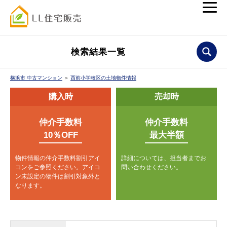
検索結果一覧
横浜市 中古マンション
＞
西前小学校区の土地物件情報
購入時
売却時
仲介手数料
仲介手数料
10％OFF
最大半額
物件情報の仲介手数料割引アイ
詳細については、担当者までお
コンをご参照ください。
アイコ
問い合わせください。
ン未設定の物件は割引対象外と
なります。