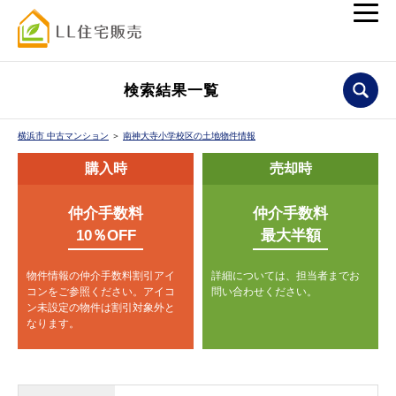
検索結果一覧
横浜市 中古マンション
＞
南神大寺小学校区の土地物件情報
購入時
売却時
仲介手数料
仲介手数料
10％OFF
最大半額
物件情報の仲介手数料割引アイ
詳細については、担当者までお
コンをご参照ください。
アイコ
問い合わせください。
ン未設定の物件は割引対象外と
なります。